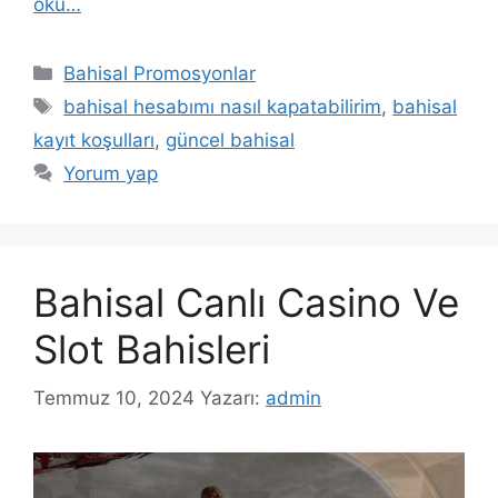
oku…
Kategoriler
Bahisal Promosyonlar
Etiketler
bahisal hesabımı nasıl kapatabilirim
,
bahisal
kayıt koşulları
,
güncel bahisal
Yorum yap
Bahisal Canlı Casino Ve
Slot Bahisleri
Temmuz 10, 2024
Yazarı:
admin