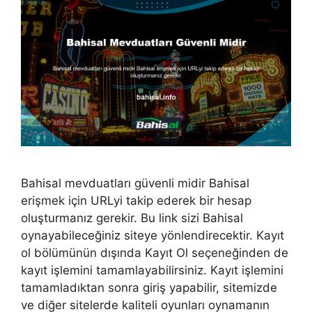
Bahisal mevduatları güvenli midir Bahisal
erişmek için URLyi takip ederek bir hesap
oluşturmanız gerekir. Bu link sizi Bahisal
oynayabileceğiniz siteye yönlendirecektir. Kayıt
ol bölümünün dışında Kayıt Ol seçeneğinden de
kayıt işlemini tamamlayabilirsiniz. Kayıt işlemini
tamamladıktan sonra giriş yapabilir, sitemizde
ve diğer sitelerde kaliteli oyunları oynamanın