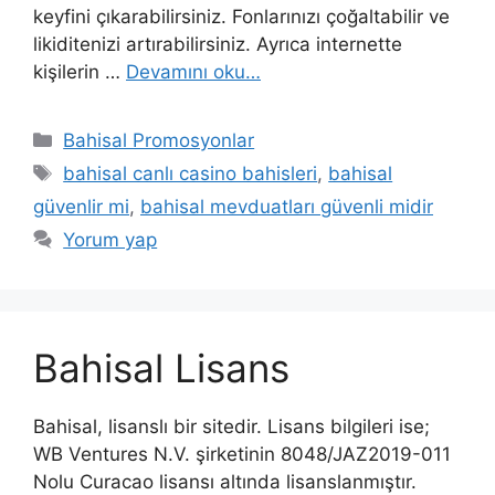
keyfini çıkarabilirsiniz. Fonlarınızı çoğaltabilir ve
likiditenizi artırabilirsiniz. Ayrıca internette
kişilerin …
Devamını oku…
Kategoriler
Bahisal Promosyonlar
Etiketler
bahisal canlı casino bahisleri
,
bahisal
güvenlir mi
,
bahisal mevduatları güvenli midir
Yorum yap
Bahisal Lisans
Bahisal, lisanslı bir sitedir. Lisans bilgileri ise;
WB Ventures N.V. şirketinin 8048/JAZ2019-011
Nolu Curacao lisansı altında lisanslanmıştır.