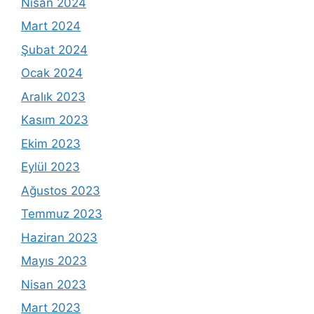
Nisan 2024
Mart 2024
Şubat 2024
Ocak 2024
Aralık 2023
Kasım 2023
Ekim 2023
Eylül 2023
Ağustos 2023
Temmuz 2023
Haziran 2023
Mayıs 2023
Nisan 2023
Mart 2023