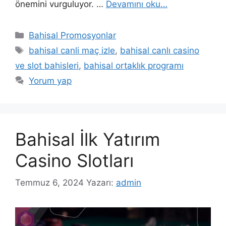
önemini vurguluyor. …
Devamını oku…
Kategoriler
Bahisal Promosyonlar
Etiketler
bahisal canli maç izle
,
bahisal canlı casino
ve slot bahisleri
,
bahisal ortaklık programı
Yorum yap
Bahisal İlk Yatırım
Casino Slotları
Temmuz 6, 2024
Yazarı:
admin