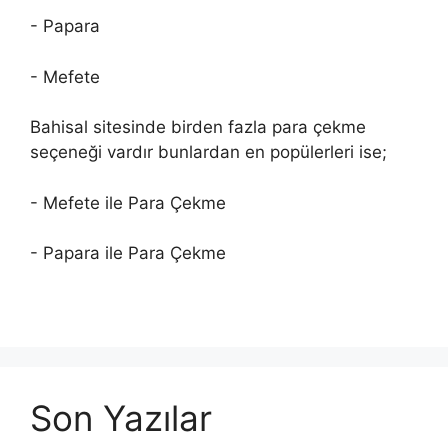
- Papara
- Mefete
Bahisal sitesinde birden fazla para çekme
seçeneği vardır bunlardan en popülerleri ise;
- Mefete ile Para Çekme
- Papara ile Para Çekme
Son Yazılar