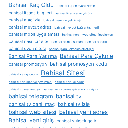
Bahisal Kaç Oldu
bahisal kupon oyun i̇zleme
bahisal lisans bilgileri
bahisal lisanslama çözüm
bahisal maç izle
bahisal memnuniyetsizliği
bahisal mevcut adres
bahisal mevcut bağlantısı nedir
bahisal mobil uygulaması
bahisal mobil web sitesi i̇ncelemesi
bahisal nasıl bir site
bahisal olumlu sunum
bahisal ortaklık
bahisal oyun sitesi
bahisal para kazanma stratejisi
Bahisal Para Çekme
Bahisal Para Yatırma
bahisal promosyon kodu
bahisal promosyon
Bahisal Sitesi
bahisal savaş oyunu
bahisal sorunları ve çözümleri
bahisal sorusu nedir
bahisal sosyal medya
bahisal sunucusuna güvenebilir miyim
bahisal telegram
bahisal tv
bahisal tv canli maç
bahisal tv izle
bahisal web sitesi
bahisal yeni adres
Bahisal yeni giriş
bahisal yüksek gelir