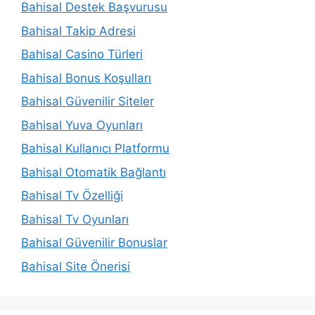
Bahisal Destek Başvurusu
Bahisal Takip Adresi
Bahisal Casino Türleri
Bahisal Bonus Koşulları
Bahisal Güvenilir Siteler
Bahisal Yuva Oyunları
Bahisal Kullanıcı Platformu
Bahisal Otomatik Bağlantı
Bahisal Tv Özelliği
Bahisal Tv Oyunları
Bahisal Güvenilir Bonuslar
Bahisal Site Önerisi