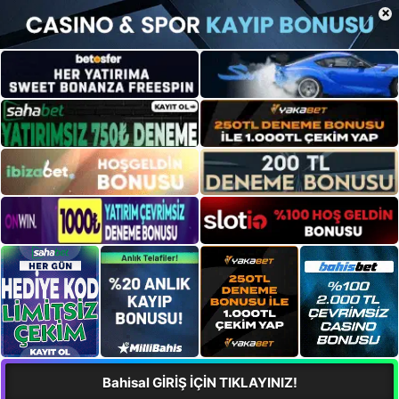
×
Bahisal GİRİŞ İÇİN TIKLAYINIZ!