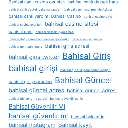
Bahisal canlı casino oyunları
bahisal canlı destek hattı
bahisal canlı destek çalışma saatleri
bahisal canlı maçlarını kim i̇zliyor
bahisal canlı yardım
Bahisal Casino
bahisal casino giriş
bahisal casino sitesi
bahisal casino oyunları
bahisal com
bahisal destek uygulaması
bahisal doğrulama kodu nereye gönderilir
bahisal en i̇yi oyunlar
bahisal giris adresi
bahisal gelir zahmetsiz
Bahisal Giriş
bahisal giris twitter
bahisal girişi
bahisal giriş sayfam neden değişti
Bahisal Güncel
bahisal giriş sorunları
bahisal güncel adres
bahisal güncel adresi
bahisal güncel giriş adresi
bahisal güvenilir bahis
Bahisal Güvenilir Mi
bahisal güvenlir mi
bahisal hakkında
bahisal instagram
Bahisal kayıt