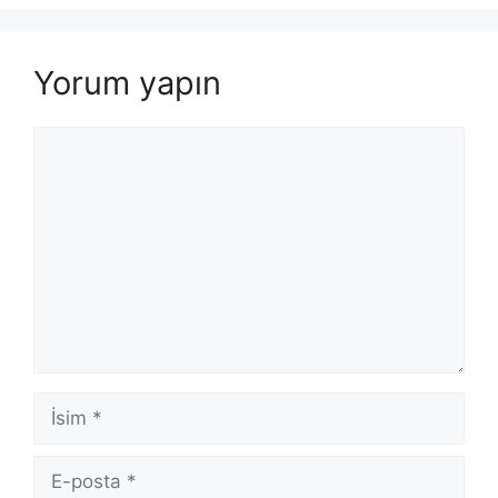
Yorum yapın
Yorum
İsim
E-
posta