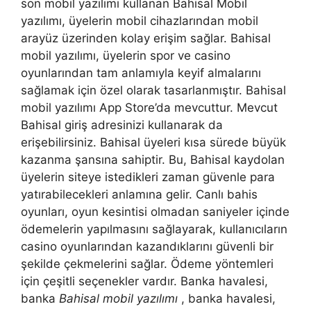
son mobil yazılımı kullanan Bahisal Mobil
yazılımı, üyelerin mobil cihazlarından mobil
arayüz üzerinden kolay erişim sağlar. Bahisal
mobil yazılımı, üyelerin spor ve casino
oyunlarından tam anlamıyla keyif almalarını
sağlamak için özel olarak tasarlanmıştır. Bahisal
mobil yazılımı App Store’da mevcuttur. Mevcut
Bahisal giriş adresinizi kullanarak da
erişebilirsiniz. Bahisal üyeleri kısa sürede büyük
kazanma şansına sahiptir. Bu, Bahisal kaydolan
üyelerin siteye istedikleri zaman güvenle para
yatırabilecekleri anlamına gelir. Canlı bahis
oyunları, oyun kesintisi olmadan saniyeler içinde
ödemelerin yapılmasını sağlayarak, kullanıcıların
casino oyunlarından kazandıklarını güvenli bir
şekilde çekmelerini sağlar. Ödeme yöntemleri
için çeşitli seçenekler vardır. Banka havalesi,
banka
Bahisal mobil yazılımı
, banka havalesi,