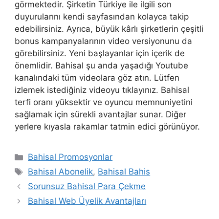
görmektedir. Şirketin Türkiye ile ilgili son
duyurularını kendi sayfasından kolayca takip
edebilirsiniz. Ayrıca, büyük kârlı şirketlerin çeşitli
bonus kampanyalarının video versiyonunu da
görebilirsiniz. Yeni başlayanlar için içerik de
önemlidir. Bahisal şu anda yaşadığı Youtube
kanalındaki tüm videolara göz atın. Lütfen
izlemek istediğiniz videoyu tıklayınız. Bahisal
terfi oranı yüksektir ve oyuncu memnuniyetini
sağlamak için sürekli avantajlar sunar. Diğer
yerlere kıyasla rakamlar tatmin edici görünüyor.
Kategoriler
Bahisal Promosyonlar
Etiketler
Bahisal Abonelik
,
Bahisal Bahis
Sorunsuz Bahisal Para Çekme
Bahisal Web Üyelik Avantajları