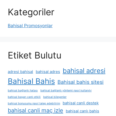
Kategoriler
Bahisal Promosyonlar
Etiket Bulutu
bahisal adresi
adresi bahisal
bahisal adres
Bahisal Bahis
Bahisal bahis sitesi
bahisal bağlantı hatası
bahisal bağlantı yöntemi nasıl kullanılır
bahisal başarı canlı etkili
bahisal bileşenler
bahisal canli destek
bahisal bonusumu nasıl talep edebilirim
bahisal canli maç izle
bahisal canlı bahis