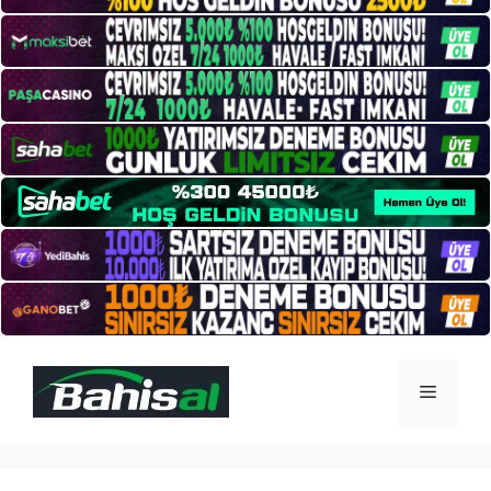
İçeriğe
atla
Menü