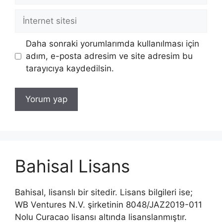
İnternet
sitesi
Daha sonraki yorumlarımda kullanılması için
adım, e-posta adresim ve site adresim bu
tarayıcıya kaydedilsin.
Bahisal Lisans
Bahisal, lisanslı bir sitedir. Lisans bilgileri ise;
WB Ventures N.V. şirketinin 8048/JAZ2019-011
Nolu Curacao lisansı altında lisanslanmıştır.