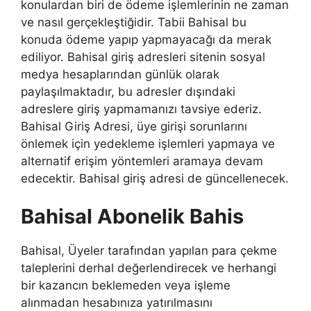
konulardan biri de ödeme işlemlerinin ne zaman
ve nasıl gerçekleştiğidir. Tabii Bahisal bu
konuda ödeme yapıp yapmayacağı da merak
ediliyor. Bahisal giriş adresleri sitenin sosyal
medya hesaplarından günlük olarak
paylaşılmaktadır, bu adresler dışındaki
adreslere giriş yapmamanızı tavsiye ederiz.
Bahisal Giriş Adresi, üye girişi sorunlarını
önlemek için yedekleme işlemleri yapmaya ve
alternatif erişim yöntemleri aramaya devam
edecektir. Bahisal giriş adresi de güncellenecek.
Bahisal Abonelik Bahis
Bahisal, Üyeler tarafından yapılan para çekme
taleplerini derhal değerlendirecek ve herhangi
bir kazancın beklemeden veya işleme
alınmadan hesabınıza yatırılmasını