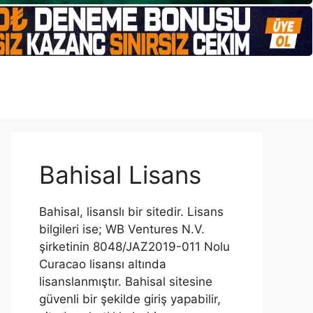
Bahisal Lisans
Bahisal, lisanslı bir sitedir. Lisans
bilgileri ise; WB Ventures N.V.
şirketinin 8048/JAZ2019-011 Nolu
Curacao lisansı altında
lisanslanmıştır. Bahisal sitesine
güvenli bir şekilde giriş yapabilir,