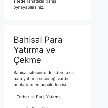
sitede rahatlıkla bahis
oynayabilirsiniz.
Bahisal Para
Yatırma ve
Çekme
Bahisal sitesinde dörtden fazla
para yatırma seçeneği vardır
bunlardan en popülerleri ise;
- Tether ile Para Yatırma