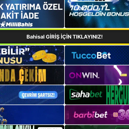
Bahisal GİRİŞ İÇİN TIKLAYINIZ!