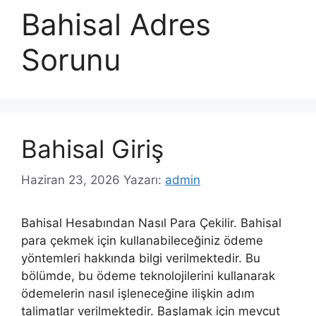
Bahisal Adres
Sorunu
Bahisal Giriş
Haziran 23, 2026
Yazarı:
admin
Bahisal Hesabından Nasıl Para Çekilir. Bahisal
para çekmek için kullanabileceğiniz ödeme
yöntemleri hakkında bilgi verilmektedir. Bu
bölümde, bu ödeme teknolojilerini kullanarak
ödemelerin nasıl işleneceğine ilişkin adım
talimatlar verilmektedir. Başlamak için mevcut