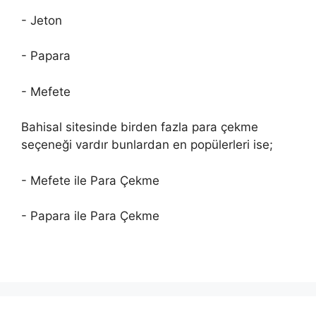
- Jeton
- Papara
- Mefete
Bahisal sitesinde birden fazla para çekme
seçeneği vardır bunlardan en popülerleri ise;
- Mefete ile Para Çekme
- Papara ile Para Çekme