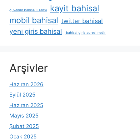
kayit bahisal
güvenilir bahisal lisansı
mobil bahisal
twitter bahisal
yeni giris bahisal
bahisal giriş adresi nedir
Arşivler
Haziran 2026
Eylül 2025
Haziran 2025
Mayıs 2025
Şubat 2025
Ocak 2025