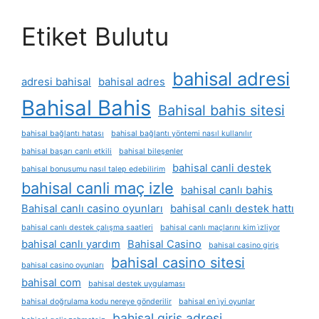
Etiket Bulutu
bahisal adresi
adresi bahisal
bahisal adres
Bahisal Bahis
Bahisal bahis sitesi
bahisal bağlantı hatası
bahisal bağlantı yöntemi nasıl kullanılır
bahisal başarı canlı etkili
bahisal bileşenler
bahisal canli destek
bahisal bonusumu nasıl talep edebilirim
bahisal canli maç izle
bahisal canlı bahis
Bahisal canlı casino oyunları
bahisal canlı destek hattı
bahisal canlı destek çalışma saatleri
bahisal canlı maçlarını kim i̇zliyor
bahisal canlı yardım
Bahisal Casino
bahisal casino giriş
bahisal casino sitesi
bahisal casino oyunları
bahisal com
bahisal destek uygulaması
bahisal doğrulama kodu nereye gönderilir
bahisal en i̇yi oyunlar
bahisal giris adresi