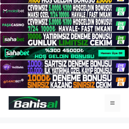
İçeriğe
atla
Menü