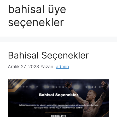
bahisal üye
seçenekler
Bahisal Seçenekler
Aralık 27, 2023
Yazarı:
admin