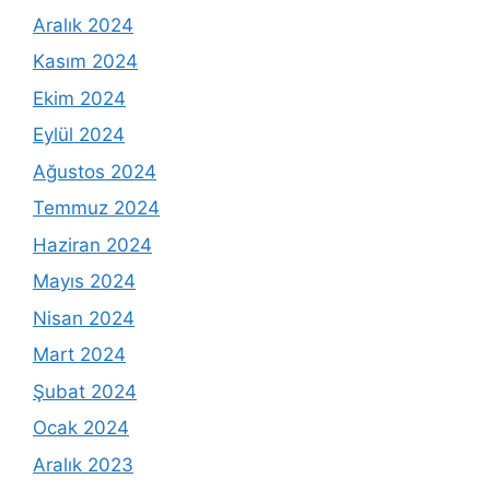
Aralık 2024
Kasım 2024
Ekim 2024
Eylül 2024
Ağustos 2024
Temmuz 2024
Haziran 2024
Mayıs 2024
Nisan 2024
Mart 2024
Şubat 2024
Ocak 2024
Aralık 2023