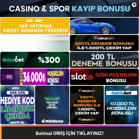
×
Bahisal GİRİŞ İÇİN TIKLAYINIZ!