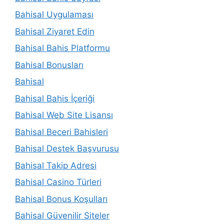
Bahisal Uygulaması
Bahisal Ziyaret Edin
Bahisal Bahis Platformu
Bahisal Bonusları
Bahisal
Bahisal Bahis İçeriği
Bahisal Web Site Lisansı
Bahisal Beceri Bahisleri
Bahisal Destek Başvurusu
Bahisal Takip Adresi
Bahisal Casino Türleri
Bahisal Bonus Koşulları
Bahisal Güvenilir Siteler