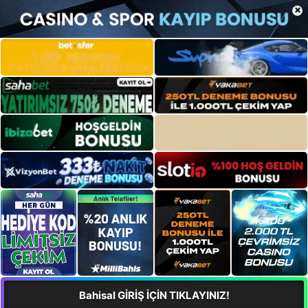
×
Bahisal GİRİŞ İÇİN TIKLAYINIZ!