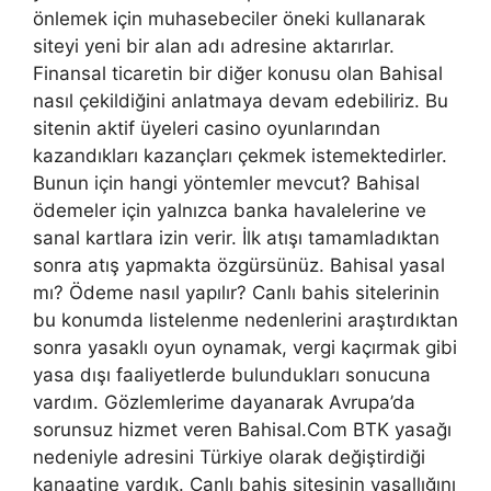
önlemek için muhasebeciler öneki kullanarak
siteyi yeni bir alan adı adresine aktarırlar.
Finansal ticaretin bir diğer konusu olan Bahisal
nasıl çekildiğini anlatmaya devam edebiliriz. Bu
sitenin aktif üyeleri casino oyunlarından
kazandıkları kazançları çekmek istemektedirler.
Bunun için hangi yöntemler mevcut? Bahisal
ödemeler için yalnızca banka havalelerine ve
sanal kartlara izin verir. İlk atışı tamamladıktan
sonra atış yapmakta özgürsünüz. Bahisal yasal
mı? Ödeme nasıl yapılır? Canlı bahis sitelerinin
bu konumda listelenme nedenlerini araştırdıktan
sonra yasaklı oyun oynamak, vergi kaçırmak gibi
yasa dışı faaliyetlerde bulundukları sonucuna
vardım. Gözlemlerime dayanarak Avrupa’da
sorunsuz hizmet veren Bahisal.Com BTK yasağı
nedeniyle adresini Türkiye olarak değiştirdiği
kanaatine vardık. Canlı bahis sitesinin yasallığını