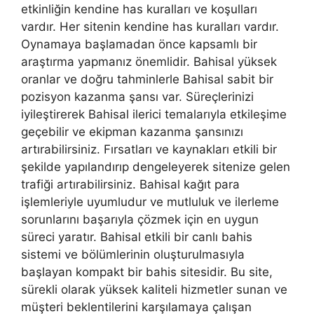
etkinliğin kendine has kuralları ve koşulları
vardır. Her sitenin kendine has kuralları vardır.
Oynamaya başlamadan önce kapsamlı bir
araştırma yapmanız önemlidir. Bahisal yüksek
oranlar ve doğru tahminlerle Bahisal sabit bir
pozisyon kazanma şansı var. Süreçlerinizi
iyileştirerek Bahisal ilerici temalarıyla etkileşime
geçebilir ve ekipman kazanma şansınızı
artırabilirsiniz. Fırsatları ve kaynakları etkili bir
şekilde yapılandırıp dengeleyerek sitenize gelen
trafiği artırabilirsiniz. Bahisal kağıt para
işlemleriyle uyumludur ve mutluluk ve ilerleme
sorunlarını başarıyla çözmek için en uygun
süreci yaratır. Bahisal etkili bir canlı bahis
sistemi ve bölümlerinin oluşturulmasıyla
başlayan kompakt bir bahis sitesidir. Bu site,
sürekli olarak yüksek kaliteli hizmetler sunan ve
müşteri beklentilerini karşılamaya çalışan