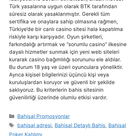
Türk yasalarına uygun olarak BTK tarafından
süresiz olarak yasaklanmıştır. Gerekli tüm
sertifika ve onaylara sahip olmasına rağmen,
Türkiye’de bir canlı casino sitesi hala kapatılma
riskiyle karşı karşıyadır. Oyun şirketleri,
farkındalığı artırmak ve “sorumlu casino” ilkesine
dayalı hizmetler sunmak için yeni web siteleri
kurarak casino bağımlılığı sorununu ele aldılar.
Bu durum 18 yaş ve üzeri oyunculara yöneliktir.
Ayrıca kişisel bilgilerinizi üçüncü kişi veya
kuruluşlardan koruyor ve güvenli bir şekilde
saklıyoruz. Bu kriterlerin bahis sitesinin
güvenilirliği üzerinde olumlu etkisi vardır.
Kategoriler
Bahisal Promosyonlar
Etiketler
bahisal adresi
,
Bahisal Detaylı Bahis
,
Bahisal
Poker Katılımı