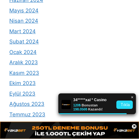
Haziran 2024
Mayıs 2024
Nisan 2024
Mart 2024
Şubat 2024
Ocak 2024
Aralık 2023
Kasım 2023
Ekim 2023
Eylül 2023
Ağustos 2023
Temmuz 2023
Haziran 2023
×
Mayıs 2023