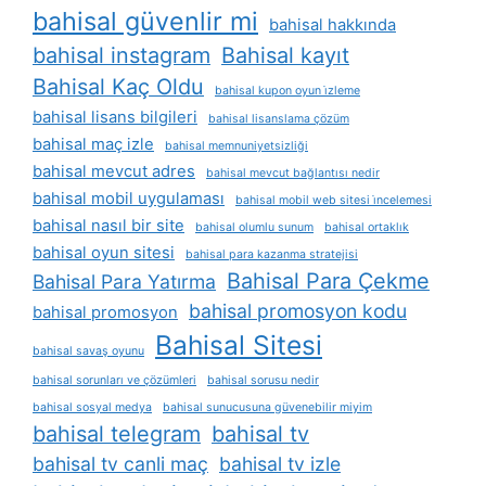
bahisal güvenlir mi
bahisal hakkında
bahisal instagram
Bahisal kayıt
Bahisal Kaç Oldu
bahisal kupon oyun i̇zleme
bahisal lisans bilgileri
bahisal lisanslama çözüm
bahisal maç izle
bahisal memnuniyetsizliği
bahisal mevcut adres
bahisal mevcut bağlantısı nedir
bahisal mobil uygulaması
bahisal mobil web sitesi i̇ncelemesi
bahisal nasıl bir site
bahisal olumlu sunum
bahisal ortaklık
bahisal oyun sitesi
bahisal para kazanma stratejisi
Bahisal Para Çekme
Bahisal Para Yatırma
bahisal promosyon kodu
bahisal promosyon
Bahisal Sitesi
bahisal savaş oyunu
bahisal sorunları ve çözümleri
bahisal sorusu nedir
bahisal sosyal medya
bahisal sunucusuna güvenebilir miyim
bahisal telegram
bahisal tv
bahisal tv canli maç
bahisal tv izle