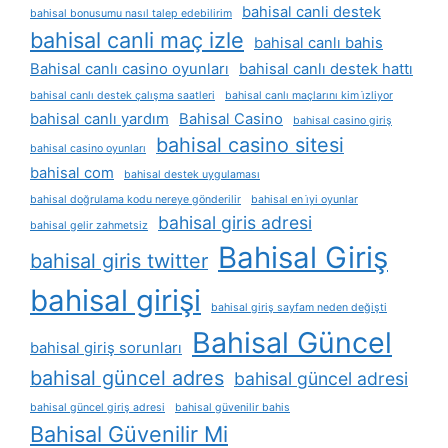
bahisal canli destek
bahisal bonusumu nasıl talep edebilirim
bahisal canli maç izle
bahisal canlı bahis
Bahisal canlı casino oyunları
bahisal canlı destek hattı
bahisal canlı destek çalışma saatleri
bahisal canlı maçlarını kim i̇zliyor
bahisal canlı yardım
Bahisal Casino
bahisal casino giriş
bahisal casino sitesi
bahisal casino oyunları
bahisal com
bahisal destek uygulaması
bahisal doğrulama kodu nereye gönderilir
bahisal en i̇yi oyunlar
bahisal giris adresi
bahisal gelir zahmetsiz
Bahisal Giriş
bahisal giris twitter
bahisal girişi
bahisal giriş sayfam neden değişti
Bahisal Güncel
bahisal giriş sorunları
bahisal güncel adres
bahisal güncel adresi
bahisal güncel giriş adresi
bahisal güvenilir bahis
Bahisal Güvenilir Mi