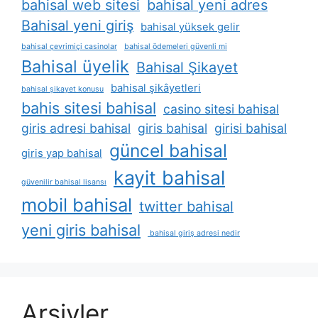
bahisal web sitesi
bahisal yeni adres
Bahisal yeni giriş
bahisal yüksek gelir
bahisal çevrimiçi casinolar
bahisal ödemeleri güvenli mi
Bahisal üyelik
Bahisal Şikayet
bahisal şikâyetleri
bahisal şikayet konusu
bahis sitesi bahisal
casino sitesi bahisal
giris adresi bahisal
giris bahisal
girisi bahisal
güncel bahisal
giris yap bahisal
kayit bahisal
güvenilir bahisal lisansı
mobil bahisal
twitter bahisal
yeni giris bahisal
bahisal giriş adresi nedir
Arşivler