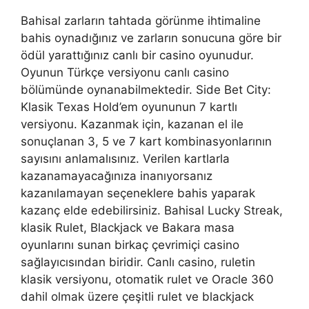
Bahisal zarların tahtada görünme ihtimaline
bahis oynadığınız ve zarların sonucuna göre bir
ödül yarattığınız canlı bir casino oyunudur.
Oyunun Türkçe versiyonu canlı casino
bölümünde oynanabilmektedir. Side Bet City:
Klasik Texas Hold’em oyununun 7 kartlı
versiyonu. Kazanmak için, kazanan el ile
sonuçlanan 3, 5 ve 7 kart kombinasyonlarının
sayısını anlamalısınız. Verilen kartlarla
kazanamayacağınıza inanıyorsanız
kazanılamayan seçeneklere bahis yaparak
kazanç elde edebilirsiniz. Bahisal Lucky Streak,
klasik Rulet, Blackjack ve Bakara masa
oyunlarını sunan birkaç çevrimiçi casino
sağlayıcısından biridir. Canlı casino, ruletin
klasik versiyonu, otomatik rulet ve Oracle 360
dahil olmak üzere çeşitli rulet ve blackjack