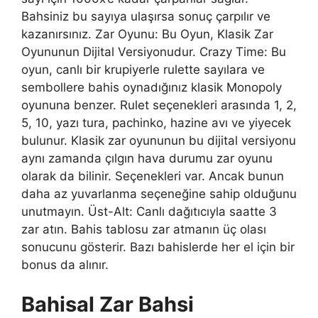
Bahsiniz bu sayıya ulaşırsa sonuç çarpılır ve
kazanırsınız. Zar Oyunu: Bu Oyun, Klasik Zar
Oyununun Dijital Versiyonudur. Crazy Time: Bu
oyun, canlı bir krupiyerle rulette sayılara ve
sembollere bahis oynadığınız klasik Monopoly
oyununa benzer. Rulet seçenekleri arasında 1, 2,
5, 10, yazı tura, pachinko, hazine avı ve yiyecek
bulunur. Klasik zar oyununun bu dijital versiyonu
aynı zamanda çılgın hava durumu zar oyunu
olarak da bilinir. Seçenekleri var. Ancak bunun
daha az yuvarlanma seçeneğine sahip olduğunu
unutmayın. Üst-Alt: Canlı dağıtıcıyla saatte 3
zar atın. Bahis tablosu zar atmanın üç olası
sonucunu gösterir. Bazı bahislerde her el için bir
bonus da alınır.
Bahisal Zar Bahsi