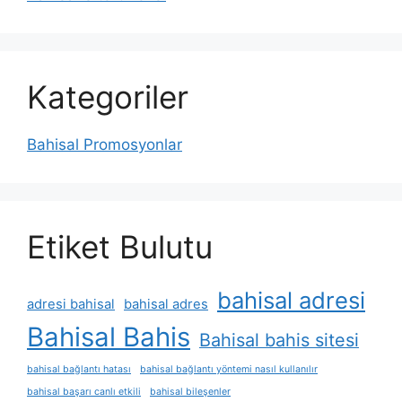
Kategoriler
Bahisal Promosyonlar
Etiket Bulutu
bahisal adresi
adresi bahisal
bahisal adres
Bahisal Bahis
Bahisal bahis sitesi
bahisal bağlantı hatası
bahisal bağlantı yöntemi nasıl kullanılır
bahisal başarı canlı etkili
bahisal bileşenler