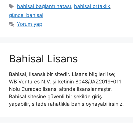
Etiketler
bahisal bağlantı hatası
,
bahisal ortaklık
,
güncel bahisal
Yorum yap
Bahisal Lisans
Bahisal, lisanslı bir sitedir. Lisans bilgileri ise;
WB Ventures N.V. şirketinin 8048/JAZ2019-011
Nolu Curacao lisansı altında lisanslanmıştır.
Bahisal sitesine güvenli bir şekilde giriş
yapabilir, sitede rahatlıkla bahis oynayabilirsiniz.