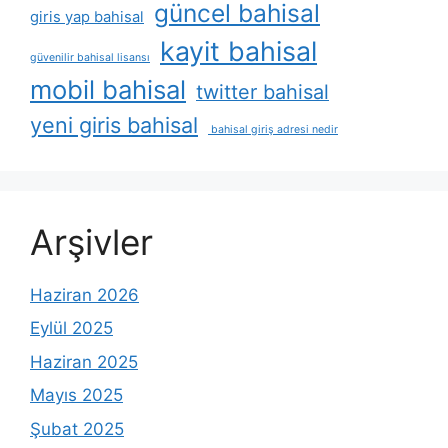
güncel bahisal
giris yap bahisal
kayit bahisal
güvenilir bahisal lisansı
mobil bahisal
twitter bahisal
yeni giris bahisal
bahisal giriş adresi nedir
Arşivler
Haziran 2026
Eylül 2025
Haziran 2025
Mayıs 2025
Şubat 2025