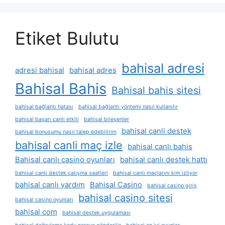
Etiket Bulutu
bahisal adresi
adresi bahisal
bahisal adres
Bahisal Bahis
Bahisal bahis sitesi
bahisal bağlantı hatası
bahisal bağlantı yöntemi nasıl kullanılır
bahisal başarı canlı etkili
bahisal bileşenler
bahisal canli destek
bahisal bonusumu nasıl talep edebilirim
bahisal canli maç izle
bahisal canlı bahis
Bahisal canlı casino oyunları
bahisal canlı destek hattı
bahisal canlı destek çalışma saatleri
bahisal canlı maçlarını kim i̇zliyor
bahisal canlı yardım
Bahisal Casino
bahisal casino giriş
bahisal casino sitesi
bahisal casino oyunları
bahisal com
bahisal destek uygulaması