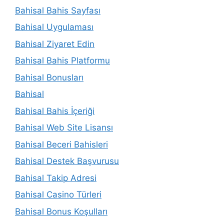
Bahisal Bahis Sayfası
Bahisal Uygulaması
Bahisal Ziyaret Edin
Bahisal Bahis Platformu
Bahisal Bonusları
Bahisal
Bahisal Bahis İçeriği
Bahisal Web Site Lisansı
Bahisal Beceri Bahisleri
Bahisal Destek Başvurusu
Bahisal Takip Adresi
Bahisal Casino Türleri
Bahisal Bonus Koşulları