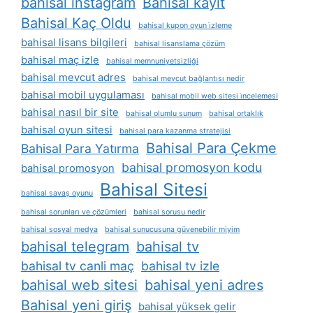
bahisal instagram
Bahisal kayıt
Bahisal Kaç Oldu
bahisal kupon oyun i̇zleme
bahisal lisans bilgileri
bahisal lisanslama çözüm
bahisal maç izle
bahisal memnuniyetsizliği
bahisal mevcut adres
bahisal mevcut bağlantısı nedir
bahisal mobil uygulaması
bahisal mobil web sitesi i̇ncelemesi
bahisal nasıl bir site
bahisal olumlu sunum
bahisal ortaklık
bahisal oyun sitesi
bahisal para kazanma stratejisi
Bahisal Para Çekme
Bahisal Para Yatırma
bahisal promosyon kodu
bahisal promosyon
Bahisal Sitesi
bahisal savaş oyunu
bahisal sorunları ve çözümleri
bahisal sorusu nedir
bahisal sosyal medya
bahisal sunucusuna güvenebilir miyim
bahisal telegram
bahisal tv
bahisal tv canli maç
bahisal tv izle
bahisal web sitesi
bahisal yeni adres
Bahisal yeni giriş
bahisal yüksek gelir