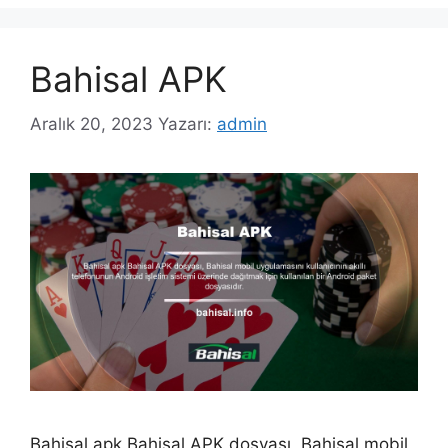
Bahisal APK
Aralık 20, 2023
Yazarı:
admin
Bahisal apk Bahisal APK dosyası, Bahisal mobil