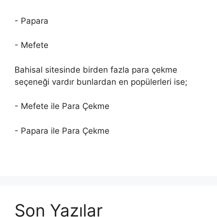
- Papara
- Mefete
Bahisal sitesinde birden fazla para çekme
seçeneği vardır bunlardan en popülerleri ise;
- Mefete ile Para Çekme
- Papara ile Para Çekme
Son Yazılar