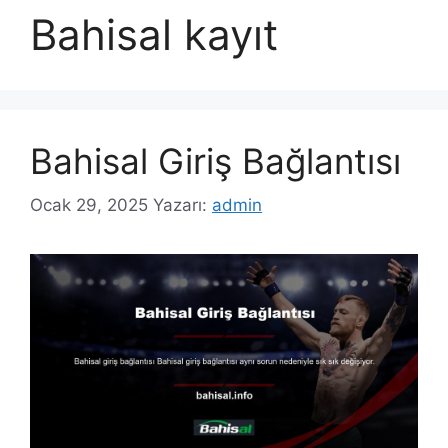
Bahisal kayıt
Bahisal Giriş Bağlantısı
Ocak 29, 2025
Yazarı:
admin