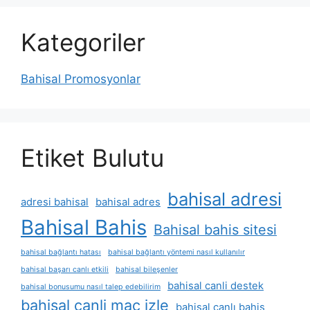
Kategoriler
Bahisal Promosyonlar
Etiket Bulutu
bahisal adresi
adresi bahisal
bahisal adres
Bahisal Bahis
Bahisal bahis sitesi
bahisal bağlantı hatası
bahisal bağlantı yöntemi nasıl kullanılır
bahisal başarı canlı etkili
bahisal bileşenler
bahisal canli destek
bahisal bonusumu nasıl talep edebilirim
bahisal canli maç izle
bahisal canlı bahis