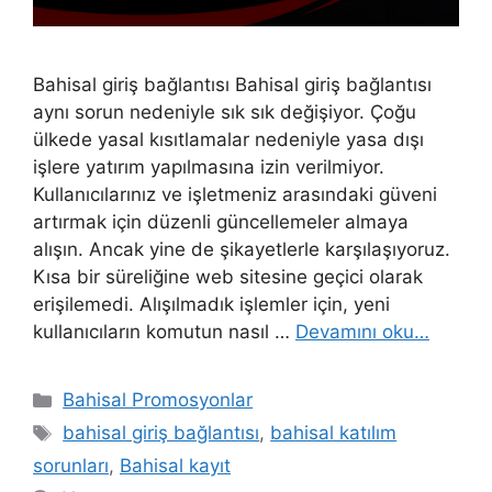
Bahisal giriş bağlantısı Bahisal giriş bağlantısı
aynı sorun nedeniyle sık sık değişiyor. Çoğu
ülkede yasal kısıtlamalar nedeniyle yasa dışı
işlere yatırım yapılmasına izin verilmiyor.
Kullanıcılarınız ve işletmeniz arasındaki güveni
artırmak için düzenli güncellemeler almaya
alışın. Ancak yine de şikayetlerle karşılaşıyoruz.
Kısa bir süreliğine web sitesine geçici olarak
erişilemedi. Alışılmadık işlemler için, yeni
kullanıcıların komutun nasıl …
Devamını oku…
Kategoriler
Bahisal Promosyonlar
Etiketler
bahisal giriş bağlantısı
,
bahisal katılım
sorunları
,
Bahisal kayıt