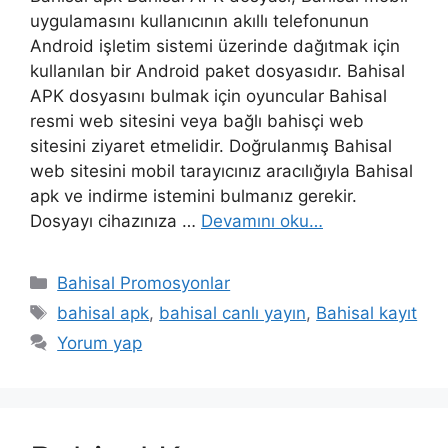
uygulamasını kullanıcının akıllı telefonunun
Android işletim sistemi üzerinde dağıtmak için
kullanılan bir Android paket dosyasıdır. Bahisal
APK dosyasını bulmak için oyuncular Bahisal
resmi web sitesini veya bağlı bahisçi web
sitesini ziyaret etmelidir. Doğrulanmış Bahisal
web sitesini mobil tarayıcınız aracılığıyla Bahisal
apk ve indirme istemini bulmanız gerekir.
Dosyayı cihazınıza …
Devamını oku…
Kategoriler
Bahisal Promosyonlar
Etiketler
bahisal apk
,
bahisal canlı yayın
,
Bahisal kayıt
Yorum yap