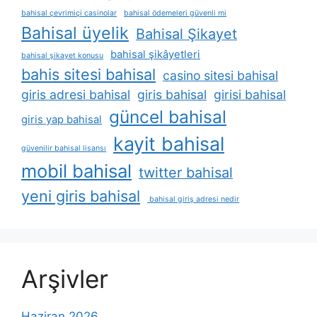
bahisal çevrimiçi casinolar
bahisal ödemeleri güvenli mi
Bahisal üyelik
Bahisal Şikayet
bahisal şikâyetleri
bahisal şikayet konusu
bahis sitesi bahisal
casino sitesi bahisal
giris adresi bahisal
giris bahisal
girisi bahisal
güncel bahisal
giris yap bahisal
kayit bahisal
güvenilir bahisal lisansı
mobil bahisal
twitter bahisal
yeni giris bahisal
bahisal giriş adresi nedir
Arşivler
Haziran 2026