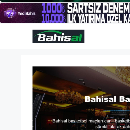
İçeriğe
atla