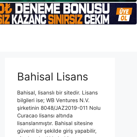
Bahisal Lisans
Bahisal, lisanslı bir sitedir. Lisans
bilgileri ise; WB Ventures N.V.
şirketinin 8048/JAZ2019-011 Nolu
Curacao lisansı altında
lisanslanmıştır. Bahisal sitesine
güvenli bir şekilde giriş yapabilir,