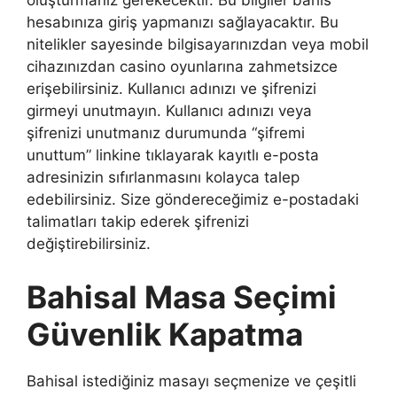
oluşturmanız gerekecektir. Bu bilgiler bahis
hesabınıza giriş yapmanızı sağlayacaktır. Bu
nitelikler sayesinde bilgisayarınızdan veya mobil
cihazınızdan casino oyunlarına zahmetsizce
erişebilirsiniz. Kullanıcı adınızı ve şifrenizi
girmeyi unutmayın. Kullanıcı adınızı veya
şifrenizi unutmanız durumunda “şifremi
unuttum” linkine tıklayarak kayıtlı e-posta
adresinizin sıfırlanmasını kolayca talep
edebilirsiniz. Size göndereceğimiz e-postadaki
talimatları takip ederek şifrenizi
değiştirebilirsiniz.
Bahisal Masa Seçimi
Güvenlik Kapatma
Bahisal istediğiniz masayı seçmenize ve çeşitli