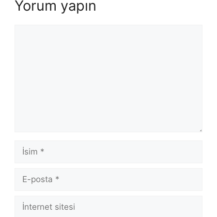
Yorum yapın
Yorum
İsim
E-
posta
İnternet
sitesi