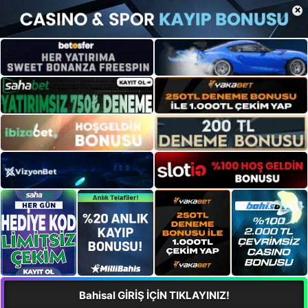
×
Bahisal GİRİŞ İÇİN TIKLAYINIZ!