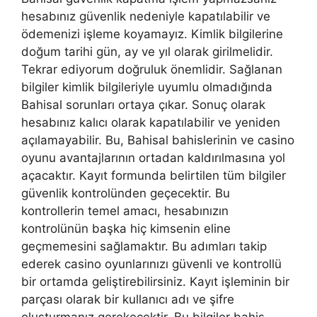
hesabınız güvenlik nedeniyle kapatılabilir ve
ödemenizi işleme koyamayız. Kimlik bilgilerine
doğum tarihi gün, ay ve yıl olarak girilmelidir.
Tekrar ediyorum doğruluk önemlidir. Sağlanan
bilgiler kimlik bilgileriyle uyumlu olmadığında
Bahisal sorunları ortaya çıkar. Sonuç olarak
hesabınız kalıcı olarak kapatılabilir ve yeniden
açılamayabilir. Bu, Bahisal bahislerinin ve casino
oyunu avantajlarının ortadan kaldırılmasına yol
açacaktır. Kayıt formunda belirtilen tüm bilgiler
güvenlik kontrolünden geçecektir. Bu
kontrollerin temel amacı, hesabınızın
kontrolünün başka hiç kimsenin eline
geçmemesini sağlamaktır. Bu adımları takip
ederek casino oyunlarınızı güvenli ve kontrollü
bir ortamda geliştirebilirsiniz. Kayıt işleminin bir
parçası olarak bir kullanıcı adı ve şifre