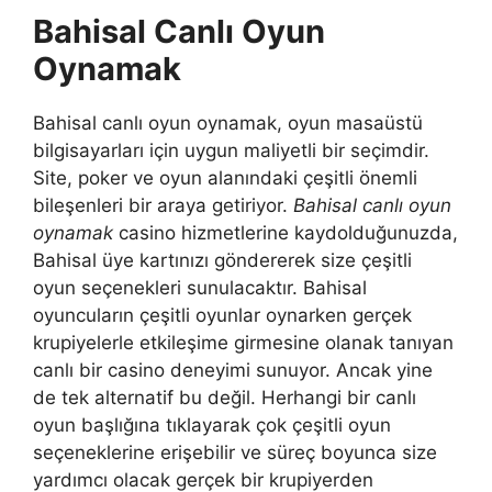
Bahisal Canlı Oyun
Oynamak
Bahisal canlı oyun oynamak, oyun masaüstü
bilgisayarları için uygun maliyetli bir seçimdir.
Site, poker ve oyun alanındaki çeşitli önemli
bileşenleri bir araya getiriyor.
Bahisal canlı oyun
oynamak
casino hizmetlerine kaydolduğunuzda,
Bahisal üye kartınızı göndererek size çeşitli
oyun seçenekleri sunulacaktır. Bahisal
oyuncuların çeşitli oyunlar oynarken gerçek
krupiyelerle etkileşime girmesine olanak tanıyan
canlı bir casino deneyimi sunuyor. Ancak yine
de tek alternatif bu değil. Herhangi bir canlı
oyun başlığına tıklayarak çok çeşitli oyun
seçeneklerine erişebilir ve süreç boyunca size
yardımcı olacak gerçek bir krupiyerden