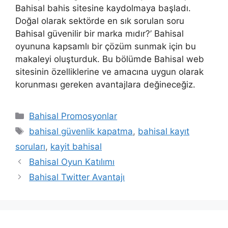
Bahisal bahis sitesine kaydolmaya başladı.
Doğal olarak sektörde en sık sorulan soru
Bahisal güvenilir bir marka mıdır?’ Bahisal
oyununa kapsamlı bir çözüm sunmak için bu
makaleyi oluşturduk. Bu bölümde Bahisal web
sitesinin özelliklerine ve amacına uygun olarak
korunması gereken avantajlara değineceğiz.
Kategoriler
Bahisal Promosyonlar
Etiketler
bahisal güvenlik kapatma
,
bahisal kayıt
soruları
,
kayit bahisal
Bahisal Oyun Katılımı
Bahisal Twitter Avantajı