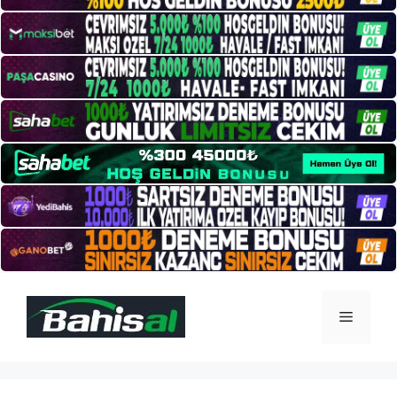
İçeriğe
atla
Menü