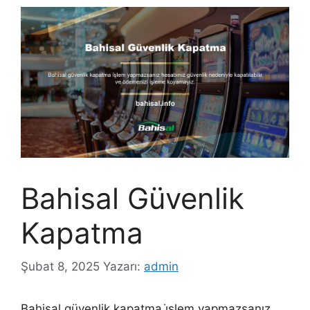
Bahisal Güvenlik
Kapatma
Şubat 8, 2025
Yazarı:
admin
Bahisal güvenlik kapatma i̇şlem yapmazsanız