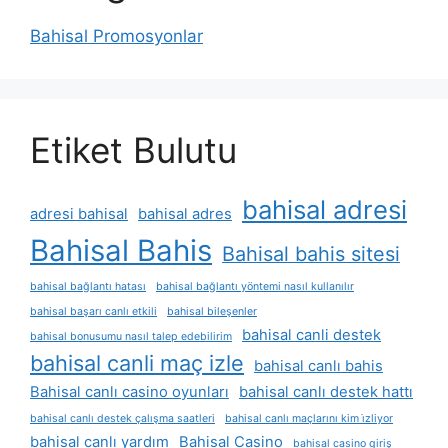
Bahisal Promosyonlar
Etiket Bulutu
bahisal adresi
adresi bahisal
bahisal adres
Bahisal Bahis
Bahisal bahis sitesi
bahisal bağlantı hatası
bahisal bağlantı yöntemi nasıl kullanılır
bahisal başarı canlı etkili
bahisal bileşenler
bahisal canli destek
bahisal bonusumu nasıl talep edebilirim
bahisal canli maç izle
bahisal canlı bahis
Bahisal canlı casino oyunları
bahisal canlı destek hattı
bahisal canlı destek çalışma saatleri
bahisal canlı maçlarını kim i̇zliyor
bahisal canlı yardım
Bahisal Casino
bahisal casino giriş