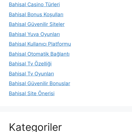
Bahisal Casino Türleri
Bahisal Bonus Koşulları
Bahisal Güvenilir Siteler
Bahisal Yuva Oyunları
Bahisal Kullanıcı Platformu
Bahisal Otomatik Bağlantı
Bahisal Tv Özelliği
Bahisal Tv Oyunları
Bahisal Güvenilir Bonuslar
Bahisal Site Önerisi
Kategoriler