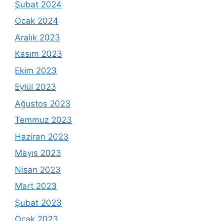
Şubat 2024
Ocak 2024
Aralık 2023
Kasım 2023
Ekim 2023
Eylül 2023
Ağustos 2023
Temmuz 2023
Haziran 2023
Mayıs 2023
Nisan 2023
Mart 2023
Şubat 2023
Ocak 2023