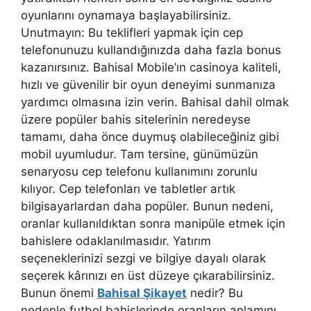
oyunlarını oynamaya başlayabilirsiniz.
Unutmayın: Bu teklifleri yapmak için cep
telefonunuzu kullandığınızda daha fazla bonus
kazanırsınız. Bahisal Mobile’ın casinoya kaliteli,
hızlı ve güvenilir bir oyun deneyimi sunmanıza
yardımcı olmasına izin verin. Bahisal dahil olmak
üzere popüler bahis sitelerinin neredeyse
tamamı, daha önce duymuş olabileceğiniz gibi
mobil uyumludur. Tam tersine, günümüzün
senaryosu cep telefonu kullanımını zorunlu
kılıyor. Cep telefonları ve tabletler artık
bilgisayarlardan daha popüler. Bunun nedeni,
oranlar kullanıldıktan sonra manipüle etmek için
bahislere odaklanılmasıdır. Yatırım
seçeneklerinizi sezgi ve bilgiye dayalı olarak
seçerek kârınızı en üst düzeye çıkarabilirsiniz.
Bunun önemi
Bahisal Şikayet
nedir? Bu
nedenle futbol bahislerinde oranların anlamını