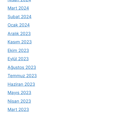
Mart 2024
Şubat 2024
Ocak 2024
Aralık 2023
Kasım 2023
Ekim 2023
Eylül 2023
Ağustos 2023
Temmuz 2023
Haziran 2023
Mayıs 2023
Nisan 2023
Mart 2023