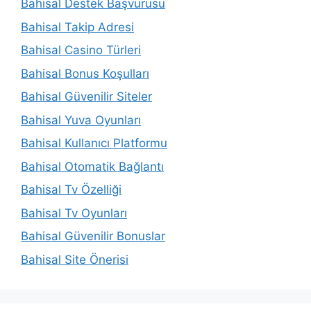
Bahisal Destek Başvurusu
Bahisal Takip Adresi
Bahisal Casino Türleri
Bahisal Bonus Koşulları
Bahisal Güvenilir Siteler
Bahisal Yuva Oyunları
Bahisal Kullanıcı Platformu
Bahisal Otomatik Bağlantı
Bahisal Tv Özelliği
Bahisal Tv Oyunları
Bahisal Güvenilir Bonuslar
Bahisal Site Önerisi