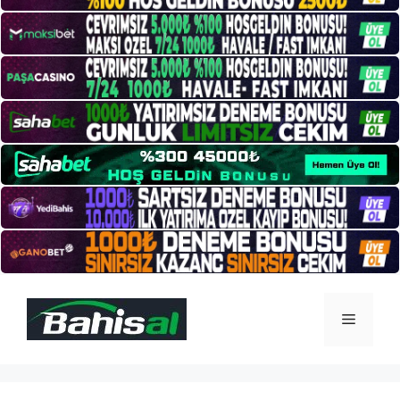
İçeriğe
atla
Menü