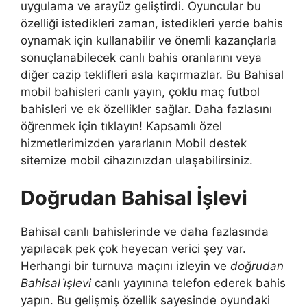
uygulama ve arayüz geliştirdi. Oyuncular bu
özelliği istedikleri zaman, istedikleri yerde bahis
oynamak için kullanabilir ve önemli kazançlarla
sonuçlanabilecek canlı bahis oranlarını veya
diğer cazip teklifleri asla kaçırmazlar. Bu Bahisal
mobil bahisleri canlı yayın, çoklu maç futbol
bahisleri ve ek özellikler sağlar. Daha fazlasını
öğrenmek için tıklayın! Kapsamlı özel
hizmetlerimizden yararlanın Mobil destek
sitemize mobil cihazınızdan ulaşabilirsiniz.
Doğrudan Bahisal İşlevi
Bahisal canlı bahislerinde ve daha fazlasında
yapılacak pek çok heyecan verici şey var.
Herhangi bir turnuva maçını izleyin ve
doğrudan
Bahisal i̇şlevi
canlı yayınına telefon ederek bahis
yapın. Bu gelişmiş özellik sayesinde oyundaki