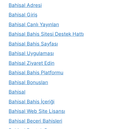
Bahisal Adresi
Bahisal Giriş
Bahisal Canlı Yayınları
Bahisal Bahis Sitesi Destek Hattı
Bahisal Bahis Sayfası
Bahisal Uygulaması
Bahisal Ziyaret Edin
Bahisal Bahis Platformu
Bahisal Bonusları
Bahisal
Bahisal Bahis İçeriği
Bahisal Web Site Lisansı
Bahisal Beceri Bahisleri