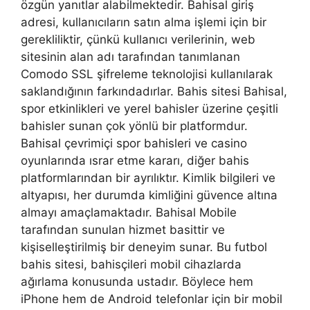
özgün yanıtlar alabilmektedir. Bahisal giriş
adresi, kullanıcıların satın alma işlemi için bir
gerekliliktir, çünkü kullanıcı verilerinin, web
sitesinin alan adı tarafından tanımlanan
Comodo SSL şifreleme teknolojisi kullanılarak
saklandığının farkındadırlar. Bahis sitesi Bahisal,
spor etkinlikleri ve yerel bahisler üzerine çeşitli
bahisler sunan çok yönlü bir platformdur.
Bahisal çevrimiçi spor bahisleri ve casino
oyunlarında ısrar etme kararı, diğer bahis
platformlarından bir ayrılıktır. Kimlik bilgileri ve
altyapısı, her durumda kimliğini güvence altına
almayı amaçlamaktadır. Bahisal Mobile
tarafından sunulan hizmet basittir ve
kişiselleştirilmiş bir deneyim sunar. Bu futbol
bahis sitesi, bahisçileri mobil cihazlarda
ağırlama konusunda ustadır. Böylece hem
iPhone hem de Android telefonlar için bir mobil