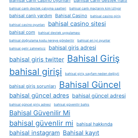
Bahisal canlı casino oyunları
bahisal canlı destek hattı
bahisal canlı destek çalışma saatleri
bahisal canlı maçlarını kim i̇zliyor
bahisal canlı yardım
Bahisal Casino
bahisal casino giriş
bahisal casino sitesi
bahisal casino oyunları
bahisal com
bahisal destek uygulaması
bahisal doğrulama kodu nereye gönderilir
bahisal en i̇yi oyunlar
bahisal giris adresi
bahisal gelir zahmetsiz
Bahisal Giriş
bahisal giris twitter
bahisal girişi
bahisal giriş sayfam neden değişti
Bahisal Güncel
bahisal giriş sorunları
bahisal güncel adres
bahisal güncel adresi
bahisal güncel giriş adresi
bahisal güvenilir bahis
Bahisal Güvenilir Mi
bahisal güvenlir mi
bahisal hakkında
bahisal instagram
Bahisal kayıt