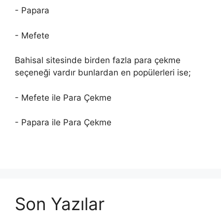
- Papara
- Mefete
Bahisal sitesinde birden fazla para çekme
seçeneği vardır bunlardan en popülerleri ise;
- Mefete ile Para Çekme
- Papara ile Para Çekme
Son Yazılar