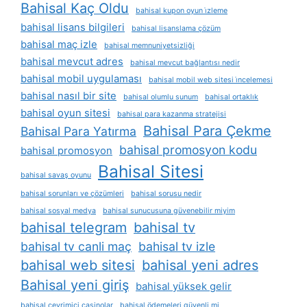
Bahisal Kaç Oldu
bahisal kupon oyun i̇zleme
bahisal lisans bilgileri
bahisal lisanslama çözüm
bahisal maç izle
bahisal memnuniyetsizliği
bahisal mevcut adres
bahisal mevcut bağlantısı nedir
bahisal mobil uygulaması
bahisal mobil web sitesi i̇ncelemesi
bahisal nasıl bir site
bahisal olumlu sunum
bahisal ortaklık
bahisal oyun sitesi
bahisal para kazanma stratejisi
Bahisal Para Çekme
Bahisal Para Yatırma
bahisal promosyon kodu
bahisal promosyon
Bahisal Sitesi
bahisal savaş oyunu
bahisal sorunları ve çözümleri
bahisal sorusu nedir
bahisal sosyal medya
bahisal sunucusuna güvenebilir miyim
bahisal telegram
bahisal tv
bahisal tv canli maç
bahisal tv izle
bahisal web sitesi
bahisal yeni adres
Bahisal yeni giriş
bahisal yüksek gelir
bahisal çevrimiçi casinolar
bahisal ödemeleri güvenli mi