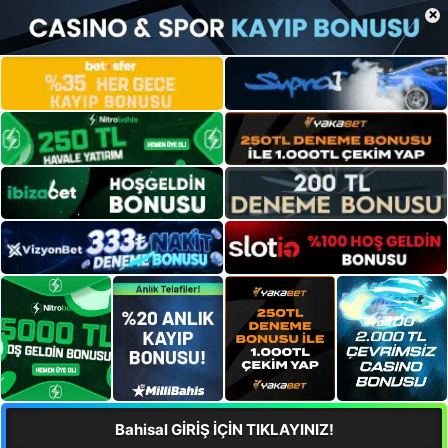
×
Bahisal GİRİŞ İÇİN TIKLAYINIZ!