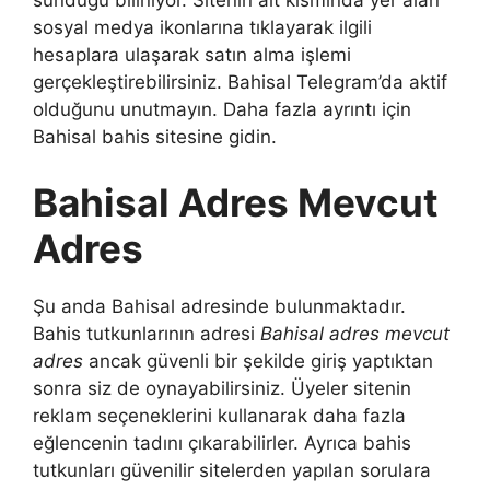
sunduğu biliniyor. Sitenin alt kısmında yer alan
sosyal medya ikonlarına tıklayarak ilgili
hesaplara ulaşarak satın alma işlemi
gerçekleştirebilirsiniz. Bahisal Telegram’da aktif
olduğunu unutmayın. Daha fazla ayrıntı için
Bahisal bahis sitesine gidin.
Bahisal Adres Mevcut
Adres
Şu anda Bahisal adresinde bulunmaktadır.
Bahis tutkunlarının adresi
Bahisal adres mevcut
adres
ancak güvenli bir şekilde giriş yaptıktan
sonra siz de oynayabilirsiniz. Üyeler sitenin
reklam seçeneklerini kullanarak daha fazla
eğlencenin tadını çıkarabilirler. Ayrıca bahis
tutkunları güvenilir sitelerden yapılan sorulara