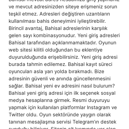
ve mevcut adresinizden siteye erişmeniz sorun
teşkil etmez. Adresleri değiştiren uzantıların
kullanılması bahis deneyimini iyileştirebilir.
Birincil avantaj, Bahisal adreslerinin karşılık
gelen sayı kombinasyonudur. Yeni giriş adresleri
Bahisal tarafından açıklanmamaktadır. Oyunun
web sitesi kilitli olduğundan bu eklentiye
duyurulduğunda erişebilirsiniz. Yeni giriş adresi
burada tahmin edilemez. Bahisal kayıt süreci
oyuncuları asla yarı yolda bırakmadı. Bize
adresinin güvenli ve anında güncellenmesini
sağlar. Bahisal yeni ev adresini nasıl bulurum?
Bahisal yeni giriş adresi için ilk seçenek sosyal
medya hesaplarına girmek. Resmi duyuruyu
yapmak için kullanılan platformlar Instagram ve
Twitter oldu. Oyun sektöründe yaygın olarak
tanınan mesajlaşma servisi Telegram’ın destek