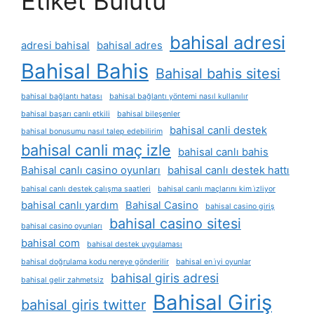
Etiket Bulutu
bahisal adresi
adresi bahisal
bahisal adres
Bahisal Bahis
Bahisal bahis sitesi
bahisal bağlantı hatası
bahisal bağlantı yöntemi nasıl kullanılır
bahisal başarı canlı etkili
bahisal bileşenler
bahisal canli destek
bahisal bonusumu nasıl talep edebilirim
bahisal canli maç izle
bahisal canlı bahis
Bahisal canlı casino oyunları
bahisal canlı destek hattı
bahisal canlı destek çalışma saatleri
bahisal canlı maçlarını kim i̇zliyor
bahisal canlı yardım
Bahisal Casino
bahisal casino giriş
bahisal casino sitesi
bahisal casino oyunları
bahisal com
bahisal destek uygulaması
bahisal doğrulama kodu nereye gönderilir
bahisal en i̇yi oyunlar
bahisal giris adresi
bahisal gelir zahmetsiz
Bahisal Giriş
bahisal giris twitter