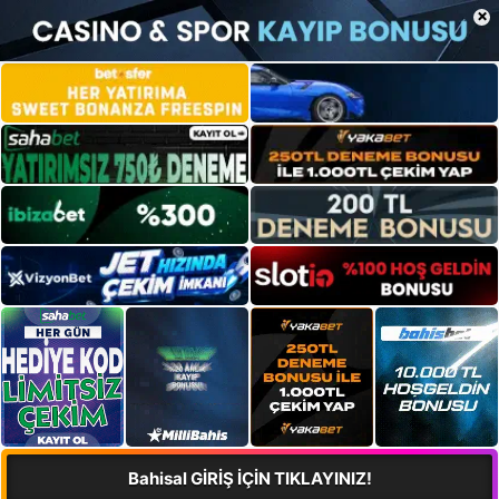
×
Bahisal GİRİŞ İÇİN TIKLAYINIZ!