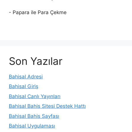
- Papara ile Para Çekme
Son Yazılar
Bahisal Adresi
Bahisal Giriş
Bahisal Canlı Yayınları
Bahisal Bahis Sitesi Destek Hattı
Bahisal Bahis Sayfası
Bahisal Uygulaması