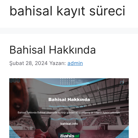
bahisal kayıt süreci
Bahisal Hakkında
Şubat 28, 2024
Yazarı:
admin