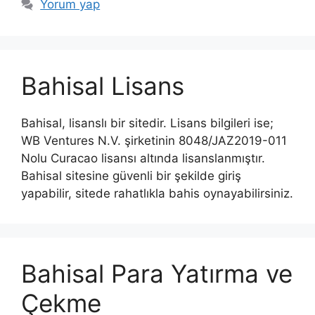
Yorum yap
Bahisal Lisans
Bahisal, lisanslı bir sitedir. Lisans bilgileri ise;
WB Ventures N.V. şirketinin 8048/JAZ2019-011
Nolu Curacao lisansı altında lisanslanmıştır.
Bahisal sitesine güvenli bir şekilde giriş
yapabilir, sitede rahatlıkla bahis oynayabilirsiniz.
Bahisal Para Yatırma ve
Çekme