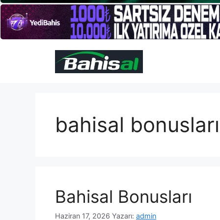
İçeriğe
atla
bahisal bonusları
Bahisal Bonusları
Haziran 17, 2026
Yazarı:
admin