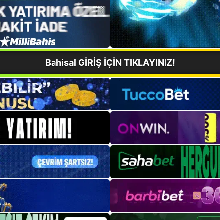
Bahisal GİRİŞ İÇİN TIKLAYINIZ!