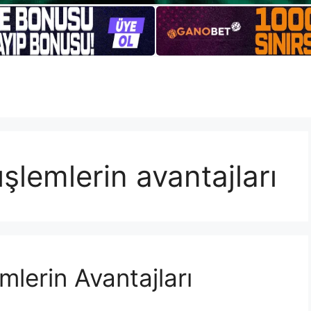
i̇şlemlerin avantajları
emlerin Avantajları