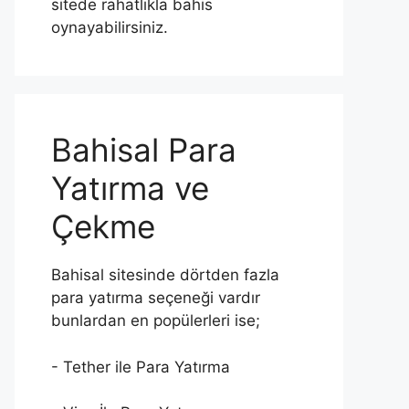
sitede rahatlıkla bahis
oynayabilirsiniz.
Bahisal Para
Yatırma ve
Çekme
Bahisal sitesinde dörtden fazla
para yatırma seçeneği vardır
bunlardan en popülerleri ise;
- Tether ile Para Yatırma