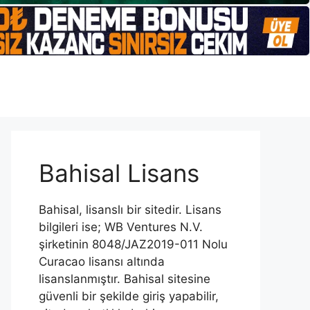
Bahisal Lisans
Bahisal, lisanslı bir sitedir. Lisans
bilgileri ise; WB Ventures N.V.
şirketinin 8048/JAZ2019-011 Nolu
Curacao lisansı altında
lisanslanmıştır. Bahisal sitesine
güvenli bir şekilde giriş yapabilir,