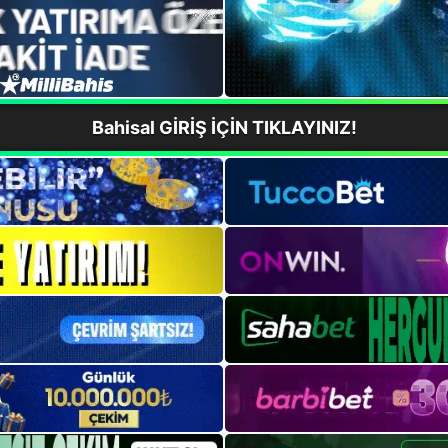
Bahisal GİRİŞ İÇİN TIKLAYINIZ!