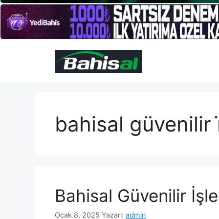
İçeriğe
atla
bahisal güvenilir 
Bahisal Güvenilir İşl
Ocak 8, 2025
Yazarı:
admin