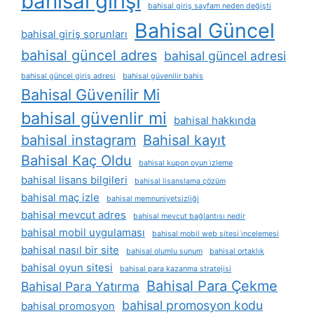
bahisal girişi
bahisal giriş sayfam neden değişti
Bahisal Güncel
bahisal giriş sorunları
bahisal güncel adres
bahisal güncel adresi
bahisal güncel giriş adresi
bahisal güvenilir bahis
Bahisal Güvenilir Mi
bahisal güvenlir mi
bahisal hakkında
bahisal instagram
Bahisal kayıt
Bahisal Kaç Oldu
bahisal kupon oyun i̇zleme
bahisal lisans bilgileri
bahisal lisanslama çözüm
bahisal maç izle
bahisal memnuniyetsizliği
bahisal mevcut adres
bahisal mevcut bağlantısı nedir
bahisal mobil uygulaması
bahisal mobil web sitesi i̇ncelemesi
bahisal nasıl bir site
bahisal olumlu sunum
bahisal ortaklık
bahisal oyun sitesi
bahisal para kazanma stratejisi
Bahisal Para Çekme
Bahisal Para Yatırma
bahisal promosyon kodu
bahisal promosyon