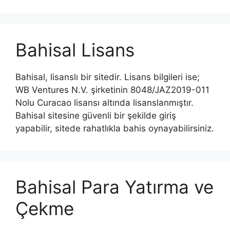
Bahisal Lisans
Bahisal, lisanslı bir sitedir. Lisans bilgileri ise;
WB Ventures N.V. şirketinin 8048/JAZ2019-011
Nolu Curacao lisansı altında lisanslanmıştır.
Bahisal sitesine güvenli bir şekilde giriş
yapabilir, sitede rahatlıkla bahis oynayabilirsiniz.
Bahisal Para Yatırma ve
Çekme