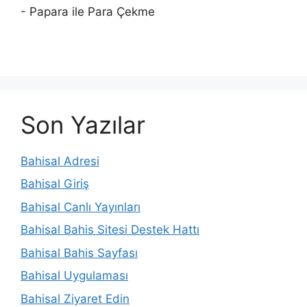
- Papara ile Para Çekme
Son Yazılar
Bahisal Adresi
Bahisal Giriş
Bahisal Canlı Yayınları
Bahisal Bahis Sitesi Destek Hattı
Bahisal Bahis Sayfası
Bahisal Uygulaması
Bahisal Ziyaret Edin