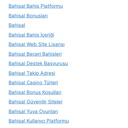
Bahisal Bahis Platformu
Bahisal Bonusları
Bahisal
Bahisal Bahis İçeriği
Bahisal Web Site Lisansı
Bahisal Beceri Bahisleri
Bahisal Destek Başvurusu
Bahisal Takip Adresi
Bahisal Casino Türleri
Bahisal Bonus Koşulları
Bahisal Güvenilir Siteler
Bahisal Yuva Oyunları
Bahisal Kullanıcı Platformu