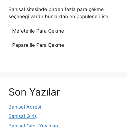
Bahisal sitesinde birden fazla para çekme
seçeneği vardır bunlardan en popülerleri ise;
- Mefete ile Para Çekme
- Papara ile Para Çekme
Son Yazılar
Bahisal Adresi
Bahisal Giriş
Bahisal Canlı Yayınları