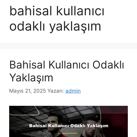
bahisal kullanıcı
odaklı yaklaşım
Bahisal Kullanıcı Odaklı
Yaklaşım
Mayıs 21, 2025
Yazarı:
admin