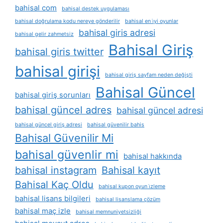
bahisal com
bahisal destek uygulaması
bahisal doğrulama kodu nereye gönderilir
bahisal en i̇yi oyunlar
bahisal giris adresi
bahisal gelir zahmetsiz
Bahisal Giriş
bahisal giris twitter
bahisal girişi
bahisal giriş sayfam neden değişti
Bahisal Güncel
bahisal giriş sorunları
bahisal güncel adres
bahisal güncel adresi
bahisal güncel giriş adresi
bahisal güvenilir bahis
Bahisal Güvenilir Mi
bahisal güvenlir mi
bahisal hakkında
bahisal instagram
Bahisal kayıt
Bahisal Kaç Oldu
bahisal kupon oyun i̇zleme
bahisal lisans bilgileri
bahisal lisanslama çözüm
bahisal maç izle
bahisal memnuniyetsizliği