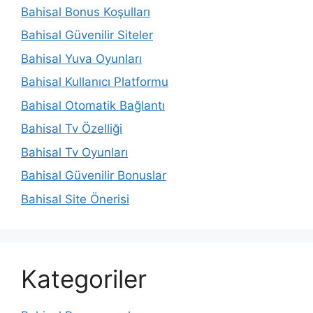
Bahisal Bonus Koşulları
Bahisal Güvenilir Siteler
Bahisal Yuva Oyunları
Bahisal Kullanıcı Platformu
Bahisal Otomatik Bağlantı
Bahisal Tv Özelliği
Bahisal Tv Oyunları
Bahisal Güvenilir Bonuslar
Bahisal Site Önerisi
Kategoriler