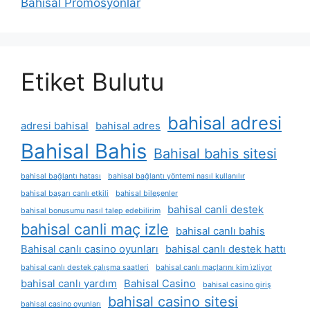
Bahisal Promosyonlar
Etiket Bulutu
bahisal adresi
adresi bahisal
bahisal adres
Bahisal Bahis
Bahisal bahis sitesi
bahisal bağlantı hatası
bahisal bağlantı yöntemi nasıl kullanılır
bahisal başarı canlı etkili
bahisal bileşenler
bahisal canli destek
bahisal bonusumu nasıl talep edebilirim
bahisal canli maç izle
bahisal canlı bahis
Bahisal canlı casino oyunları
bahisal canlı destek hattı
bahisal canlı destek çalışma saatleri
bahisal canlı maçlarını kim i̇zliyor
bahisal canlı yardım
Bahisal Casino
bahisal casino giriş
bahisal casino sitesi
bahisal casino oyunları