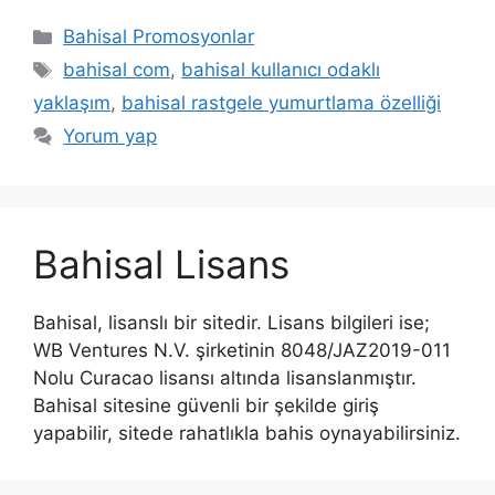
Kategoriler
Bahisal Promosyonlar
Etiketler
bahisal com
,
bahisal kullanıcı odaklı
yaklaşım
,
bahisal rastgele yumurtlama özelliği
Yorum yap
Bahisal Lisans
Bahisal, lisanslı bir sitedir. Lisans bilgileri ise;
WB Ventures N.V. şirketinin 8048/JAZ2019-011
Nolu Curacao lisansı altında lisanslanmıştır.
Bahisal sitesine güvenli bir şekilde giriş
yapabilir, sitede rahatlıkla bahis oynayabilirsiniz.