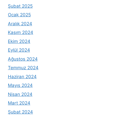
Şubat 2025
Ocak 2025
Aralık 2024
Kasım 2024
Ekim 2024
Eylül 2024
Ağustos 2024
Temmuz 2024
Haziran 2024
Mayıs 2024
Nisan 2024
Mart 2024
Şubat 2024