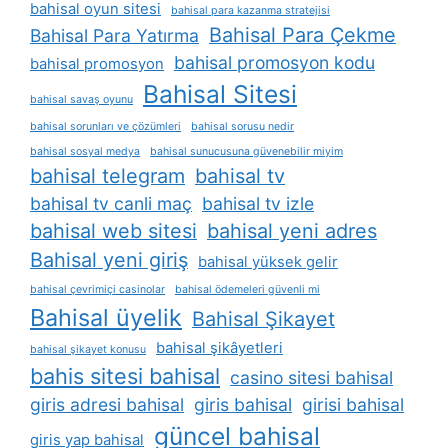
bahisal oyun sitesi
bahisal para kazanma stratejisi
Bahisal Para Çekme
Bahisal Para Yatırma
bahisal promosyon kodu
bahisal promosyon
Bahisal Sitesi
bahisal savaş oyunu
bahisal sorunları ve çözümleri
bahisal sorusu nedir
bahisal sosyal medya
bahisal sunucusuna güvenebilir miyim
bahisal telegram
bahisal tv
bahisal tv canli maç
bahisal tv izle
bahisal web sitesi
bahisal yeni adres
Bahisal yeni giriş
bahisal yüksek gelir
bahisal çevrimiçi casinolar
bahisal ödemeleri güvenli mi
Bahisal üyelik
Bahisal Şikayet
bahisal şikâyetleri
bahisal şikayet konusu
bahis sitesi bahisal
casino sitesi bahisal
giris adresi bahisal
giris bahisal
girisi bahisal
güncel bahisal
giris yap bahisal