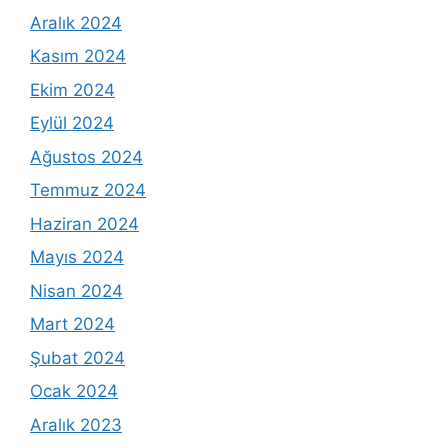
Aralık 2024
Kasım 2024
Ekim 2024
Eylül 2024
Ağustos 2024
Temmuz 2024
Haziran 2024
Mayıs 2024
Nisan 2024
Mart 2024
Şubat 2024
Ocak 2024
Aralık 2023