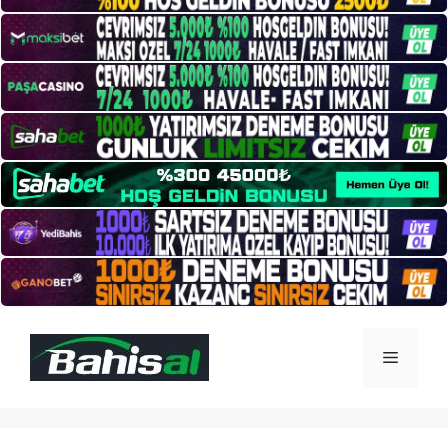
İçeriğe
atla
Menü