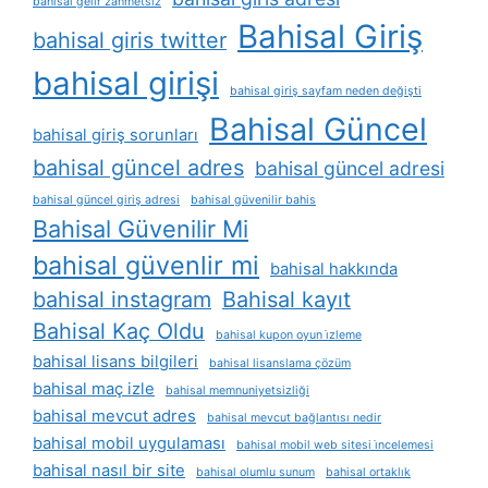
bahisal gelir zahmetsiz
Bahisal Giriş
bahisal giris twitter
bahisal girişi
bahisal giriş sayfam neden değişti
Bahisal Güncel
bahisal giriş sorunları
bahisal güncel adres
bahisal güncel adresi
bahisal güncel giriş adresi
bahisal güvenilir bahis
Bahisal Güvenilir Mi
bahisal güvenlir mi
bahisal hakkında
bahisal instagram
Bahisal kayıt
Bahisal Kaç Oldu
bahisal kupon oyun i̇zleme
bahisal lisans bilgileri
bahisal lisanslama çözüm
bahisal maç izle
bahisal memnuniyetsizliği
bahisal mevcut adres
bahisal mevcut bağlantısı nedir
bahisal mobil uygulaması
bahisal mobil web sitesi i̇ncelemesi
bahisal nasıl bir site
bahisal olumlu sunum
bahisal ortaklık