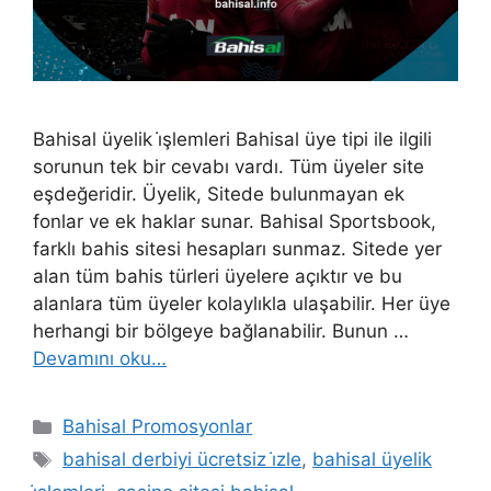
Bahisal üyelik i̇şlemleri Bahisal üye tipi ile ilgili
sorunun tek bir cevabı vardı. Tüm üyeler site
eşdeğeridir. Üyelik, Sitede bulunmayan ek
fonlar ve ek haklar sunar. Bahisal Sportsbook,
farklı bahis sitesi hesapları sunmaz. Sitede yer
alan tüm bahis türleri üyelere açıktır ve bu
alanlara tüm üyeler kolaylıkla ulaşabilir. Her üye
herhangi bir bölgeye bağlanabilir. Bunun …
Devamını oku…
Kategoriler
Bahisal Promosyonlar
Etiketler
bahisal derbiyi ücretsiz i̇zle
,
bahisal üyelik