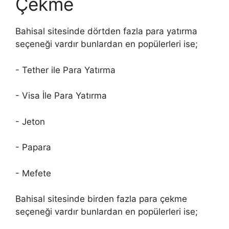
Çekme
Bahisal sitesinde dörtden fazla para yatırma
seçeneği vardır bunlardan en popülerleri ise;
- Tether ile Para Yatırma
- Visa İle Para Yatırma
- Jeton
- Papara
- Mefete
Bahisal sitesinde birden fazla para çekme
seçeneği vardır bunlardan en popülerleri ise;