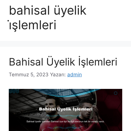
bahisal üyelik
i̇şlemleri
Bahisal Üyelik İşlemleri
Temmuz 5, 2023
Yazarı:
admin