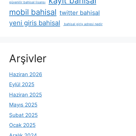
kayit bahisal
güvenilir bahisal lisansı
mobil bahisal
twitter bahisal
yeni giris bahisal
bahisal giriş adresi nedir
Arşivler
Haziran 2026
Eylül 2025
Haziran 2025
Mayıs 2025
Şubat 2025
Ocak 2025
Aralık 2024