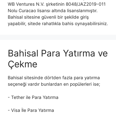
WB Ventures N.V. şirketinin 8048/JAZ2019-011
Nolu Curacao lisansı altında lisanslanmıştır.
Bahisal sitesine güvenli bir şekilde giriş
yapabilir, sitede rahatlıkla bahis oynayabilirsiniz.
Bahisal Para Yatırma ve
Çekme
Bahisal sitesinde dörtden fazla para yatırma
seçeneği vardır bunlardan en popülerleri ise;
- Tether ile Para Yatırma
- Visa İle Para Yatırma