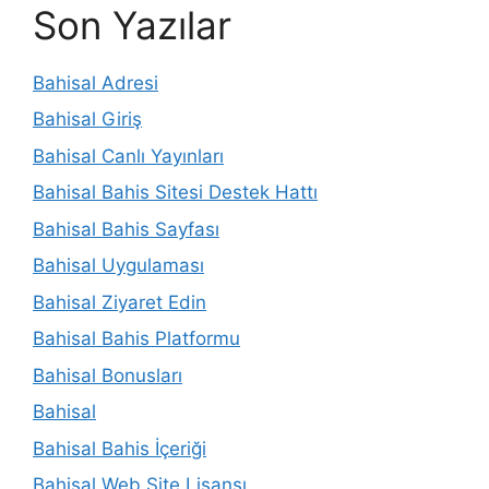
Son Yazılar
Bahisal Adresi
Bahisal Giriş
Bahisal Canlı Yayınları
Bahisal Bahis Sitesi Destek Hattı
Bahisal Bahis Sayfası
Bahisal Uygulaması
Bahisal Ziyaret Edin
Bahisal Bahis Platformu
Bahisal Bonusları
Bahisal
Bahisal Bahis İçeriği
Bahisal Web Site Lisansı