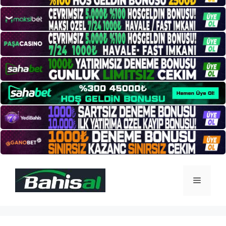
İçeriğe
atla
Menü