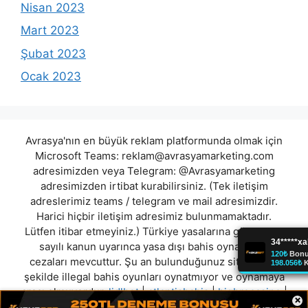
Nisan 2023
Mart 2023
Şubat 2023
Ocak 2023
Avrasya'nın en büyük reklam platformunda olmak için
Microsoft Teams:
reklam@avrasyamarketing.com
adresimizden veya Telegram: @Avrasyamarketing
adresimizden irtibat kurabilirsiniz. (Tek iletişim
adreslerimiz teams / telegram ve mail adresimizdir.
Harici hiçbir iletişim adresimiz bulunmamaktadır.
Lütfen itibar etmeyiniz.) Türkiye yasalarına göre 7258
sayılı kanun uyarınca yasa dışı bahis oynamanın
cezaları mevcuttur. Şu an bulunduğunuz site hiç bir
şekilde illegal bahis oyunları oynatmıyor ve oynamaya
aracı olmuyordur.
lidlbet
|
atlantisbahis
|
bigbrocasino
|
×
faffbet
|
drbahis
|
cashanem
|
hititbet
|
keonbet