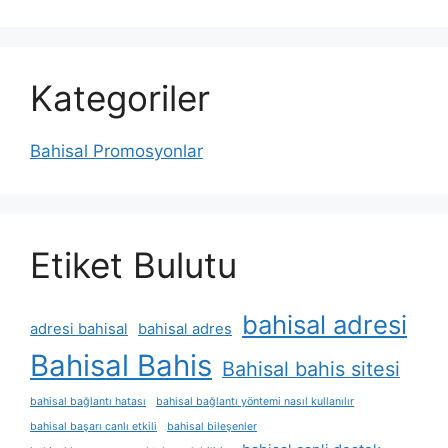
Kategoriler
Bahisal Promosyonlar
Etiket Bulutu
bahisal adresi
adresi bahisal
bahisal adres
Bahisal Bahis
Bahisal bahis sitesi
bahisal bağlantı hatası
bahisal bağlantı yöntemi nasıl kullanılır
bahisal başarı canlı etkili
bahisal bileşenler